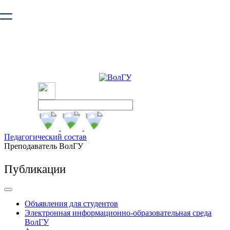
Ваш браузер устарел и не обеспечивает полноценную и
безопасную работу с сайтом. Пожалуйста
обновите браузер
,
чтобы улучшить взаимодействие с сайтом.
Педагогический состав
Преподаватель ВолГУ
Публикации
Объявления для студентов
Электронная информационно-образовательная среда
ВолГУ