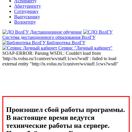
Аспиранту
Абитуриенту
Сотруднику
Выпускнику
Волонтеру
Дистанционное обучение
Система дистанционного образования ВолГУ
Библиотека ВолГУ
Сервис "Личный кабинет"
SOAP-ERROR: Parsing WSDL: Couldn't load from
'http://is.volsu.ru/1cuniver/ws/staff.1cws?wsdl' : failed to load
external entity "http://is.volsu.ru/1cuniver/ws/staff.1cws?wsdl"
Произошел сбой работы программы.
В настоящее время ведутся
технические работы на сервере.