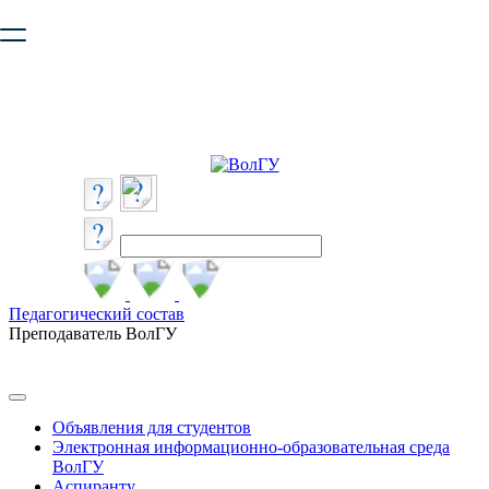
Ваш браузер устарел и не обеспечивает полноценную и
безопасную работу с сайтом. Пожалуйста
обновите браузер
,
чтобы улучшить взаимодействие с сайтом.
Педагогический состав
Преподаватель ВолГУ
Объявления для студентов
Электронная информационно-образовательная среда
ВолГУ
Аспиранту