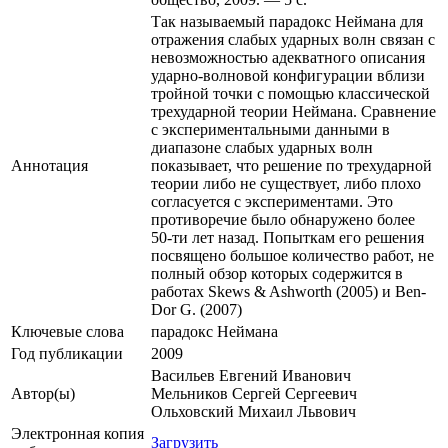
Так называемый парадокс Неймана для
отражения слабых ударных волн связан с
невозможностью адекватного описания
ударно-волновой конфигурации вблизи
тройной точки с помощью классической
трехударной теории Неймана. Сравнение
с экспериментальными данными в
диапазоне слабых ударных волн
Аннотация
показывает, что решение по трехударной
теории либо не существует, либо плохо
согласуется с экспериментами. Это
противоречие было обнаружено более
50-ти лет назад. Попыткам его решения
посвящено большое количество работ, не
полный обзор которых содержится в
работах Skews & Ashworth (2005) и Ben-
Dor G. (2007)
Ключевые cлова
парадокс Неймана
Год публикации
2009
Васильев Евгений Иванович
Автор(ы)
Мельников Сергей Сергеевич
Ольховский Михаил Львович
Электронная копия
Загрузить