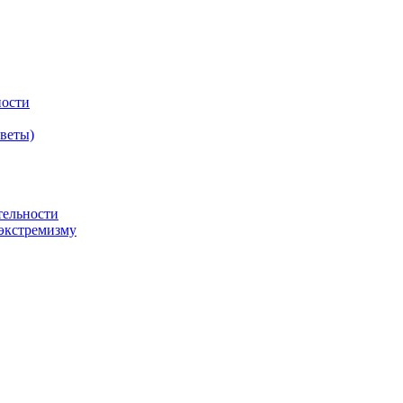
ности
оветы)
тельности
экстремизму