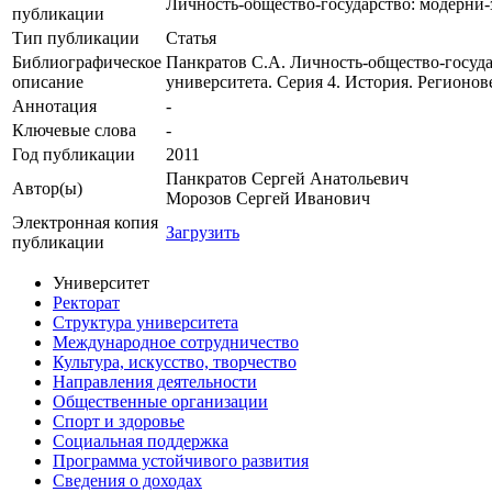
Личность-общество-государство: модерни-
публикации
Тип публикации
Статья
Библиографическое
Панкратов С.А. Личность-общество-государ
описание
университета. Серия 4. История. Регионов
Аннотация
-
Ключевые cлова
-
Год публикации
2011
Панкратов Сергей Анатольевич
Автор(ы)
Морозов Сергей Иванович
Электронная копия
Загрузить
публикации
Университет
Ректорат
Структура университета
Международное сотрудничество
Культура, искусство, творчество
Направления деятельности
Общественные организации
Спорт и здоровье
Социальная поддержка
Программа устойчивого развития
Сведения о доходах