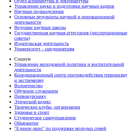
Отдел аспирантуры и докторантуры
Управление науки и подготовки научных кадров
Научные подразделения
Основные результаты научной и инновационной
деятельности
Ведущие научные школы
Государственная научная аттестация (диссертационные
советы)
Издательская деятельность
Университет – предприятиям
Социум
Управление молодежной политики и воспитательной
деятельности
Координационный центр противодействия терроризму
и экстремизму
Волонтерство
Обучение служением
Первокурснику
Этический кодекс
Творческие клубы, организации
Здоровье и спорт
Студенческое самоуправление
Общежитие
"Единое окно" по поддержке молодых семей