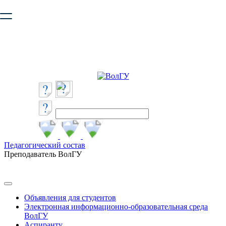
Ваш браузер устарел и не обеспечивает полноценную и
безопасную работу с сайтом. Пожалуйста
обновите браузер
,
чтобы улучшить взаимодействие с сайтом.
Педагогический состав
Преподаватель ВолГУ
Объявления для студентов
Электронная информационно-образовательная среда
ВолГУ
Аспиранту