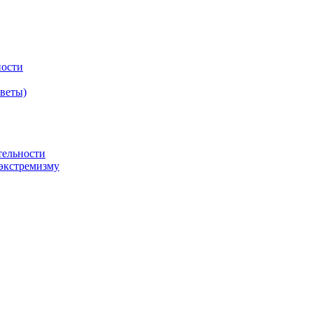
ности
оветы)
тельности
экстремизму