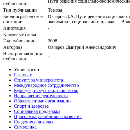
Пути решения социально-экономических
публикации
Тип публикации
Тезисы
Библиографическое
Овчаров Д.А. Пути решения социально-э
описание
экономики, социологии и права» — Волг
Аннотация
-
Ключевые cлова
-
Год публикации
2008
Автор(ы)
Овчаров Дмитрий Александрович
Электронная копия
-
публикации
Университет
Ректорат
Структура университета
Международное сотрудничество
Культура, искусство, творчество
Направления деятельности
Общественные организации
Спорт и здоровье
Социальная поддержка
Программа устойчивого развития
Сведения о доходах
Символика