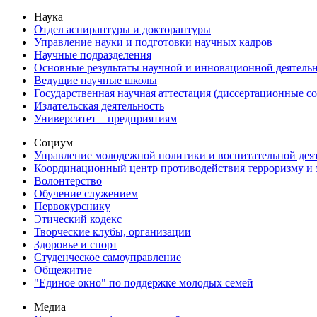
Наука
Отдел аспирантуры и докторантуры
Управление науки и подготовки научных кадров
Научные подразделения
Основные результаты научной и инновационной деятель
Ведущие научные школы
Государственная научная аттестация (диссертационные с
Издательская деятельность
Университет – предприятиям
Социум
Управление молодежной политики и воспитательной дея
Координационный центр противодействия терроризму и 
Волонтерство
Обучение служением
Первокурснику
Этический кодекс
Творческие клубы, организации
Здоровье и спорт
Студенческое самоуправление
Общежитие
"Единое окно" по поддержке молодых семей
Медиа