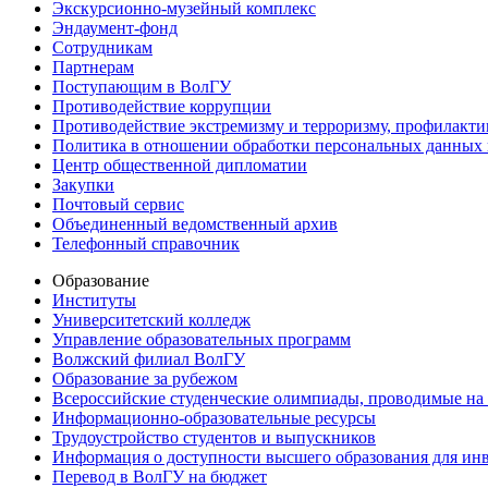
Экскурсионно-музейный комплекс
Эндаумент-фонд
Сотрудникам
Партнерам
Поступающим в ВолГУ
Противодействие коррупции
Противодействие экстремизму и терроризму, профилакти
Политика в отношении обработки персональных данных
Центр общественной дипломатии
Закупки
Почтовый сервис
Объединенный ведомственный архив
Телефонный справочник
Образование
Институты
Университетский колледж
Управление образовательных программ
Волжский филиал ВолГУ
Образование за рубежом
Всероссийские студенческие олимпиады, проводимые на
Информационно-образовательные ресурсы
Трудоустройство студентов и выпускников
Информация о доступности высшего образования для ин
Перевод в ВолГУ на бюджет