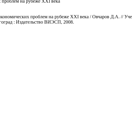
 проблем на рубеже XXI века
кономических проблем на рубеже XXI века / Овчаров Д.А. // У
оград : Издательство ВИЭСП, 2008.