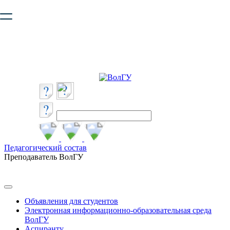
Ваш браузер устарел и не обеспечивает полноценную и
безопасную работу с сайтом. Пожалуйста
обновите браузер
,
чтобы улучшить взаимодействие с сайтом.
Педагогический состав
Преподаватель ВолГУ
Объявления для студентов
Электронная информационно-образовательная среда
ВолГУ
Аспиранту