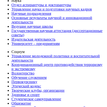
Наука
Отдел аспирантуры и докторантуры
Управление науки и подготовки научных кадров
Научные подразделения
Основные результаты научной и инновационной
деятельности
Ведущие научные школы
Государственная научная аттестация (диссертационные
советы)
Издательская деятельность
Университет – предприятиям
Социум
Управление молодежной политики и воспитательной
деятельности
Координационный центр противодействия терроризму
и экстремизму
Волонтерство
Обучение служением
Первокурснику
Этический кодекс
Творческие клубы, организации
Здоровье и спорт
Студенческое самоуправление
Общежитие