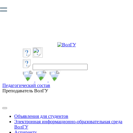
Ваш браузер устарел и не обеспечивает полноценную и
безопасную работу с сайтом. Пожалуйста
обновите браузер
,
чтобы улучшить взаимодействие с сайтом.
Педагогический состав
Преподаватель ВолГУ
Объявления для студентов
Электронная информационно-образовательная среда
ВолГУ
Аспиранту