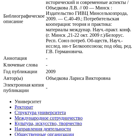
исторический и современные аспекты /
Объедкова Л.В. // 00 — Минск :
Издательство ГИВЦ Минсельхозпрода,
Библиографическое
2009. — С.40-49.; Потребительская
описание
кооперация: теория и практика:
материалы междунар. Науч.-практ. конф.
(г. Минск ,21-22 окт. 2009 г.)/Белорус.
Респ. Союз потреб. Об-ществ, Науч.-
исслед. ин-т Белкоопсоюза; под общ. ред.
Г.В. Германовича.
Аннотация
-
Ключевые cлова
-
Год публикации
2009
Автор(ы)
Объедкова Лариса Викторовна
Электронная копия
-
публикации
Университет
Ректорат
Структура университета
Международное сотрудничество
Культура, искусство, творчество
Направления деятельности
Общественные организации