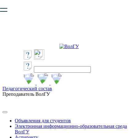
Ваш браузер устарел и не обеспечивает полноценную и
безопасную работу с сайтом. Пожалуйста
обновите браузер
,
чтобы улучшить взаимодействие с сайтом.
Педагогический состав
Преподаватель ВолГУ
Объявления для студентов
Электронная информационно-образовательная среда
ВолГУ
Аспиранту