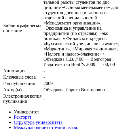
тельной работы студентов по дис-
циплине «Основы менеджмента» для
студентов дневного и заочно-го
отделений специальностей
«Менеджмент организаций»,
Библиографическое
«Экономика и управление на
описание
предприятии (по отраслям), «эко-
номика», « Финансы и кредит»,
«Бухгалтерский учет, анализ и аудит»,
«Маркетинг», «Мировая экономика»,
«Налоги и налого-блажение» /
Объедкова Л.В. // 00 — Волгоград :
Издательство ВолГУ, 2009. — 00; 00
Аннотация
-
Ключевые cлова
-
Год публикации
2009
Автор(ы)
Объедкова Лариса Викторовна
Электронная копия
-
публикации
Университет
Ректорат
Структура университета
Международное сотрудничество