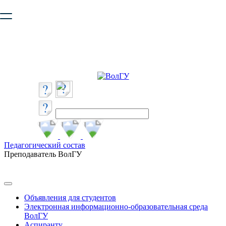
Ваш браузер устарел и не обеспечивает полноценную и
безопасную работу с сайтом. Пожалуйста
обновите браузер
,
чтобы улучшить взаимодействие с сайтом.
Педагогический состав
Преподаватель ВолГУ
Объявления для студентов
Электронная информационно-образовательная среда
ВолГУ
Аспиранту