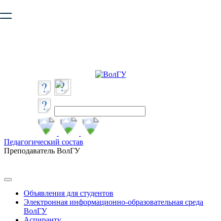
Ваш браузер устарел и не обеспечивает полноценную и
безопасную работу с сайтом. Пожалуйста
обновите браузер
,
чтобы улучшить взаимодействие с сайтом.
Педагогический состав
Преподаватель ВолГУ
Объявления для студентов
Электронная информационно-образовательная среда
ВолГУ
Аспиранту