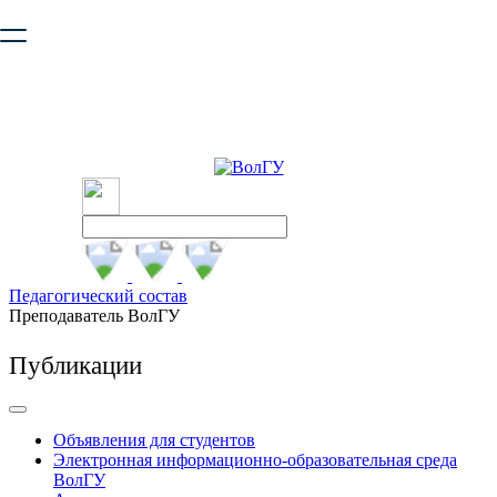
Ваш браузер устарел и не обеспечивает полноценную и
безопасную работу с сайтом. Пожалуйста
обновите браузер
,
чтобы улучшить взаимодействие с сайтом.
Педагогический состав
Преподаватель ВолГУ
Публикации
Объявления для студентов
Электронная информационно-образовательная среда
ВолГУ