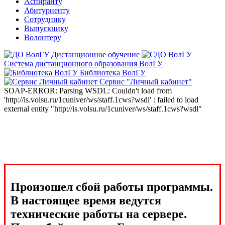
Аспиранту
Абитуриенту
Сотруднику
Выпускнику
Волонтеру
Дистанционное обучение
Система дистанционного образования ВолГУ
Библиотека ВолГУ
Сервис "Личный кабинет"
SOAP-ERROR: Parsing WSDL: Couldn't load from
'http://is.volsu.ru/1cuniver/ws/staff.1cws?wsdl' : failed to load
external entity "http://is.volsu.ru/1cuniver/ws/staff.1cws?wsdl"
Произошел сбой работы программы.
В настоящее время ведутся
технические работы на сервере.