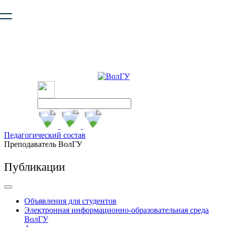
Ваш браузер устарел и не обеспечивает полноценную и
безопасную работу с сайтом. Пожалуйста
обновите браузер
,
чтобы улучшить взаимодействие с сайтом.
Педагогический состав
Преподаватель ВолГУ
Публикации
Объявления для студентов
Электронная информационно-образовательная среда
ВолГУ