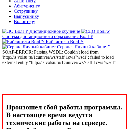
Аспиранту
Абитуриенту
Сотруднику
Выпускнику
Волонтеру
Дистанционное обучение
Система дистанционного образования ВолГУ
Библиотека ВолГУ
Сервис "Личный кабинет"
SOAP-ERROR: Parsing WSDL: Couldn't load from
'http://is.volsu.ru/1cuniver/ws/staff.1cws?wsdl' : failed to load
external entity "http://is.volsu.ru/1cuniver/ws/staff.1cws?wsdl"
Произошел сбой работы программы.
В настоящее время ведутся
технические работы на сервере.