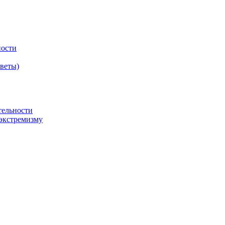
ности
оветы)
тельности
экстремизму