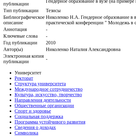
Гендерное образование в вузе (на примере
публикации
Тип публикации
Тезисы
Библиографическое
Николенко Н.А. Гендерное образование в 
описание
практической конференции " Молодежь в с
Аннотация
-
Ключевые cлова
-
Год публикации
2010
Автор(ы)
Николенко Наталия Александровна
Электронная копия
-
публикации
Университет
Ректорат
Структура университета
Международное сотрудничество
Культура, искусство, творчество
Направления деятельности
Общественные организации
Спорт и здоровье
Социальная поддержка
Программа устойчивого развития
Сведения о доходах
Символика