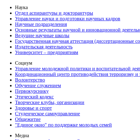
Наука
Отдел аспирантуры и докторантуры
Управление науки и подготовки научных кадров
Научные подразделения
Основные результаты научной и инновационной деятель
Ведущие научные школы
Государственная научная аттестация (диссертационные с
Издательская деятельность
Университет – предприятиям
Социум
Управление молодежной политики и воспитательной дея
Координационный центр противодействия терроризму и 
Волонтерство
Обучение служением
Первокурснику
Этический кодекс
Творческие клубы, организации
Здоровье и спорт
Студенческое самоуправление
Общежитие
"Единое окно" по поддержке молодых семей
Медиа