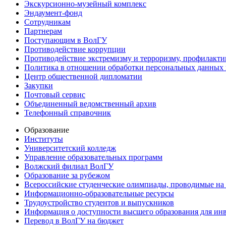
Экскурсионно-музейный комплекс
Эндаумент-фонд
Сотрудникам
Партнерам
Поступающим в ВолГУ
Противодействие коррупции
Противодействие экстремизму и терроризму, профилакти
Политика в отношении обработки персональных данных
Центр общественной дипломатии
Закупки
Почтовый сервис
Объединенный ведомственный архив
Телефонный справочник
Образование
Институты
Университетский колледж
Управление образовательных программ
Волжский филиал ВолГУ
Образование за рубежом
Всероссийские студенческие олимпиады, проводимые на
Информационно-образовательные ресурсы
Трудоустройство студентов и выпускников
Информация о доступности высшего образования для ин
Перевод в ВолГУ на бюджет