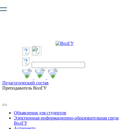
Ваш браузер устарел и не обеспечивает полноценную и
безопасную работу с сайтом. Пожалуйста
обновите браузер
,
чтобы улучшить взаимодействие с сайтом.
Педагогический состав
Преподаватель ВолГУ
Объявления для студентов
Электронная информационно-образовательная среда
ВолГУ
Аспиранту