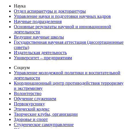
Наука
Отдел аспирантуры и докторантуры
Управление науки и подготовки научных кадров
Научные подразделения
Основные результаты научной и инновационной
деятельности
Ведущие научные школы
Государственная научная аттестация (диссертационные
советы)
Издательская деятельность
Университет – предприятиям
Социум
Управление молодежной политики и воспитательной
деятельности
Координационный центр противодействия терроризму
и экстремизму
Волонтерство
Обучение служением
Первокурснику
Этический кодекс
Творческие клубы, организации
Здоровье и спорт
Студенческое самоуправление