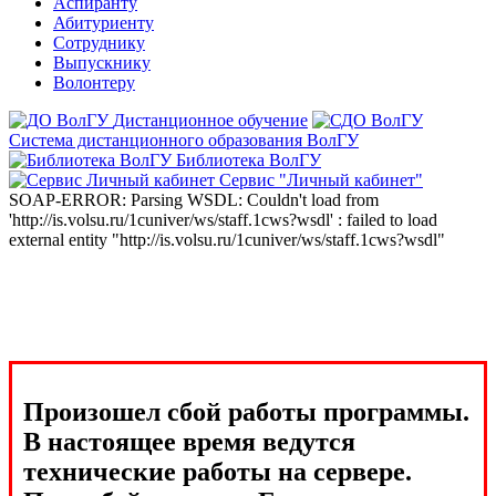
Аспиранту
Абитуриенту
Сотруднику
Выпускнику
Волонтеру
Дистанционное обучение
Система дистанционного образования ВолГУ
Библиотека ВолГУ
Сервис "Личный кабинет"
SOAP-ERROR: Parsing WSDL: Couldn't load from
'http://is.volsu.ru/1cuniver/ws/staff.1cws?wsdl' : failed to load
external entity "http://is.volsu.ru/1cuniver/ws/staff.1cws?wsdl"
Произошел сбой работы программы.
В настоящее время ведутся
технические работы на сервере.