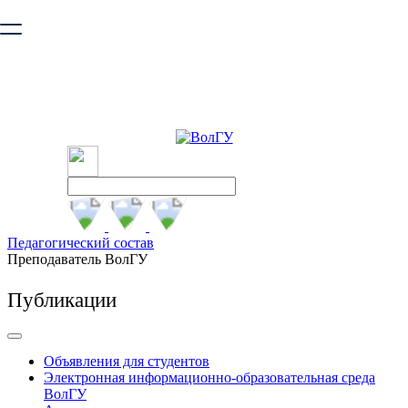
Ваш браузер устарел и не обеспечивает полноценную и
безопасную работу с сайтом. Пожалуйста
обновите браузер
,
чтобы улучшить взаимодействие с сайтом.
Педагогический состав
Преподаватель ВолГУ
Публикации
Объявления для студентов
Электронная информационно-образовательная среда
ВолГУ