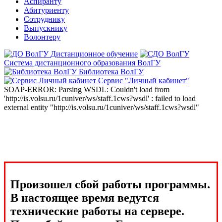
Аспиранту
Абитуриенту
Сотруднику
Выпускнику
Волонтеру
Дистанционное обучение
Система дистанционного образования ВолГУ
Библиотека ВолГУ
Сервис "Личный кабинет"
SOAP-ERROR: Parsing WSDL: Couldn't load from
'http://is.volsu.ru/1cuniver/ws/staff.1cws?wsdl' : failed to load
external entity "http://is.volsu.ru/1cuniver/ws/staff.1cws?wsdl"
Произошел сбой работы программы.
В настоящее время ведутся
технические работы на сервере.