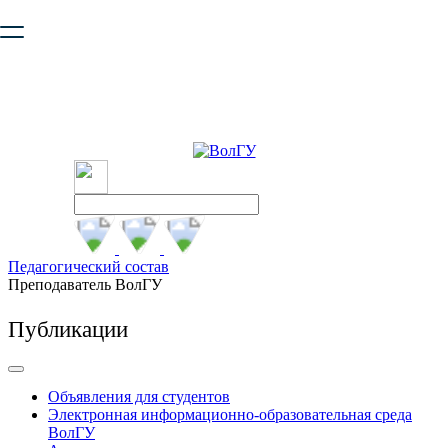
Ваш браузер устарел и не обеспечивает полноценную и
безопасную работу с сайтом. Пожалуйста
обновите браузер
,
чтобы улучшить взаимодействие с сайтом.
Педагогический состав
Преподаватель ВолГУ
Публикации
Объявления для студентов
Электронная информационно-образовательная среда
ВолГУ