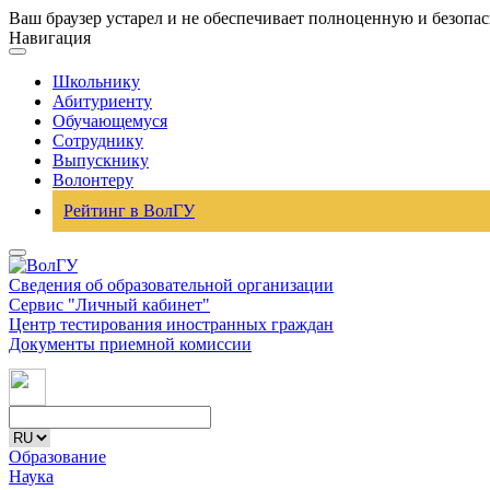
Ваш браузер устарел и не обеспечивает полноценную и безопа
Навигация
Школьнику
Абитуриенту
Обучающемуся
Сотруднику
Выпускнику
Волонтеру
Рейтинг в ВолГУ
Сведения об образовательной организации
Сервис "Личный кабинет"
Центр тестирования иностранных граждан
Документы приемной комиссии
Образование
Наука