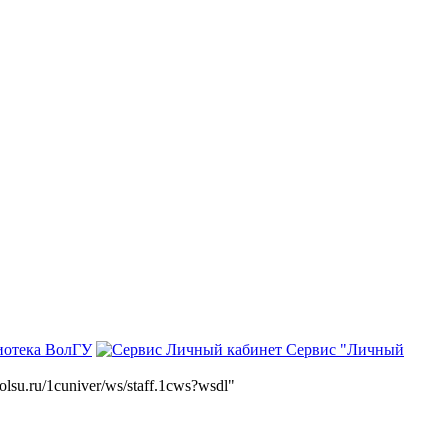
иотека ВолГУ
Сервис "Личный
volsu.ru/1cuniver/ws/staff.1cws?wsdl"