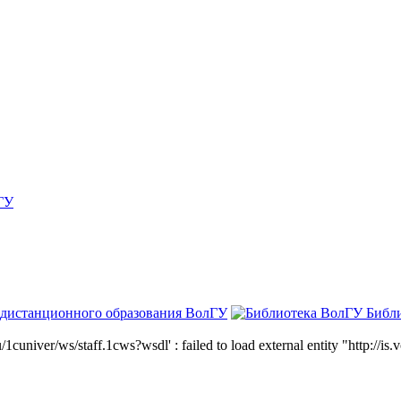
ГУ
 дистанционного образования ВолГУ
Библ
niver/ws/staff.1cws?wsdl' : failed to load external entity "http://is.