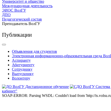
Университет и общество
Международная деятельность
ЭИОС ВолГУ
ДПО
Педагогический состав
Преподаватель ВолГУ
Публикации
Объявления для студентов
Электронная информационно-образовательная среда Вол
Аспиранту
Абитуриенту
Сотруднику
Выпускнику
Волонтеру
Дистанционное обучение
Система
кабинет"
SOAP-ERROR: Parsing WSDL: Couldn't load from 'http://is.volsu.ru/1cu