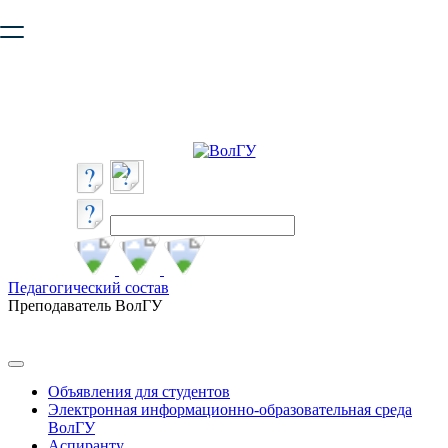
Ваш браузер устарел и не обеспечивает полноценную и
безопасную работу с сайтом. Пожалуйста
обновите браузер
,
чтобы улучшить взаимодействие с сайтом.
Педагогический состав
Преподаватель ВолГУ
Объявления для студентов
Электронная информационно-образовательная среда
ВолГУ
Аспиранту