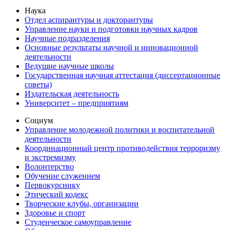
Наука
Отдел аспирантуры и докторантуры
Управление науки и подготовки научных кадров
Научные подразделения
Основные результаты научной и инновационной
деятельности
Ведущие научные школы
Государственная научная аттестация (диссертационные
советы)
Издательская деятельность
Университет – предприятиям
Социум
Управление молодежной политики и воспитательной
деятельности
Координационный центр противодействия терроризму
и экстремизму
Волонтерство
Обучение служением
Первокурснику
Этический кодекс
Творческие клубы, организации
Здоровье и спорт
Студенческое самоуправление