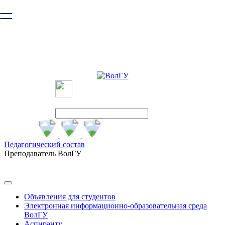
Ваш браузер устарел и не обеспечивает полноценную и
безопасную работу с сайтом. Пожалуйста
обновите браузер
,
чтобы улучшить взаимодействие с сайтом.
Педагогический состав
Преподаватель ВолГУ
Объявления для студентов
Электронная информационно-образовательная среда
ВолГУ
Аспиранту