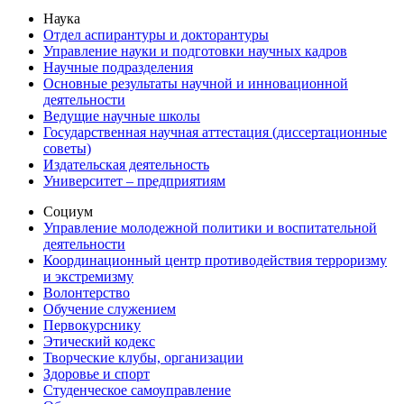
Наука
Отдел аспирантуры и докторантуры
Управление науки и подготовки научных кадров
Научные подразделения
Основные результаты научной и инновационной
деятельности
Ведущие научные школы
Государственная научная аттестация (диссертационные
советы)
Издательская деятельность
Университет – предприятиям
Социум
Управление молодежной политики и воспитательной
деятельности
Координационный центр противодействия терроризму
и экстремизму
Волонтерство
Обучение служением
Первокурснику
Этический кодекс
Творческие клубы, организации
Здоровье и спорт
Студенческое самоуправление