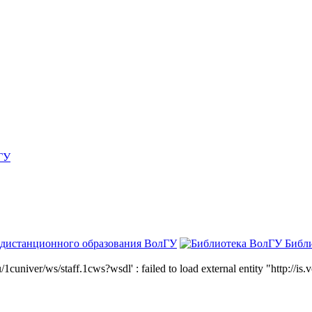
ГУ
 дистанционного образования ВолГУ
Библ
niver/ws/staff.1cws?wsdl' : failed to load external entity "http://is.