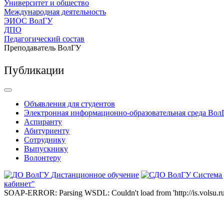
Университет и общество
Международная деятельность
ЭИОС ВолГУ
ДПО
Педагогический состав
Преподаватель ВолГУ
Публикации
Объявления для студентов
Электронная информационно-образовательная среда Вол
Аспиранту
Абитуриенту
Сотруднику
Выпускнику
Волонтеру
Дистанционное обучение
Система
кабинет"
SOAP-ERROR: Parsing WSDL: Couldn't load from 'http://is.volsu.ru/1cu