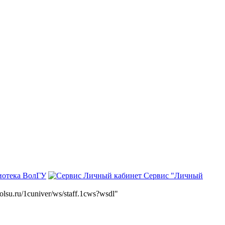
иотека ВолГУ
Сервис "Личный
volsu.ru/1cuniver/ws/staff.1cws?wsdl"