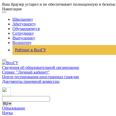
Ваш браузер устарел и не обеспечивает полноценную и безопа
Навигация
Школьнику
Абитуриенту
Обучающемуся
Сотруднику
Выпускнику
Волонтеру
Рейтинг в ВолГУ
Сведения об образовательной организации
Сервис "Личный кабинет"
Центр тестирования иностранных граждан
Документы приемной комиссии
Образование
Наука