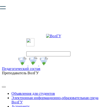
Ваш браузер устарел и не обеспечивает полноценную и
безопасную работу с сайтом. Пожалуйста
обновите браузер
,
чтобы улучшить взаимодействие с сайтом.
Педагогический состав
Преподаватель ВолГУ
Объявления для студентов
Электронная информационно-образовательная среда
ВолГУ
Аспиранту