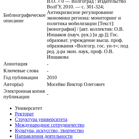
В.О. // 0 — Волгоград : Издательство
ВолГУ, 2010. — с. 301-324;
Антикризисное регулирование
Библиографическое
экономики региона: мониторинг и
описание
политика мобилизации [Текст]:
[монография] / [авт. коллектив: О.В.
Иншаков (науч. рук.) [и др.]]; Гос.
образоват. учреждение высш. проф.
образования «Волгогр. гос. ун-т»; под
ред. д-ра экон. наук, проф. О.В.
Иншакова
Аннотация
-
Ключевые cлова
-
Год публикации
2010
Автор(ы)
Мосейко Виктор Олегович
Электронная копия
-
публикации
Университет
Ректорат
Структура университета
Международное сотрудничество
Культура, искусство, творчество
Направления деятельности