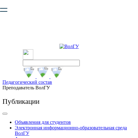
Ваш браузер устарел и не обеспечивает полноценную и
безопасную работу с сайтом. Пожалуйста
обновите браузер
,
чтобы улучшить взаимодействие с сайтом.
Педагогический состав
Преподаватель ВолГУ
Публикации
Объявления для студентов
Электронная информационно-образовательная среда
ВолГУ