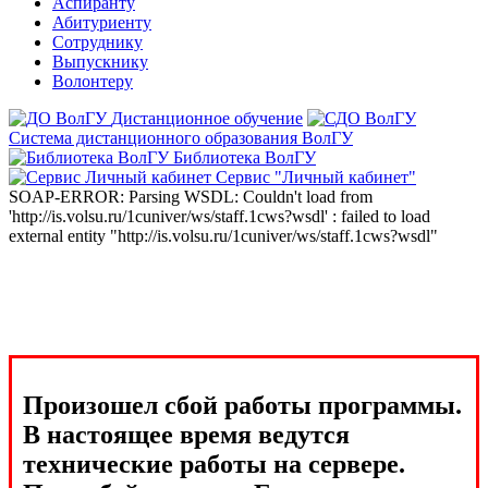
Аспиранту
Абитуриенту
Сотруднику
Выпускнику
Волонтеру
Дистанционное обучение
Система дистанционного образования ВолГУ
Библиотека ВолГУ
Сервис "Личный кабинет"
SOAP-ERROR: Parsing WSDL: Couldn't load from
'http://is.volsu.ru/1cuniver/ws/staff.1cws?wsdl' : failed to load
external entity "http://is.volsu.ru/1cuniver/ws/staff.1cws?wsdl"
Произошел сбой работы программы.
В настоящее время ведутся
технические работы на сервере.