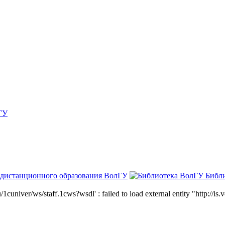
ГУ
 дистанционного образования ВолГУ
Библ
niver/ws/staff.1cws?wsdl' : failed to load external entity "http://is.