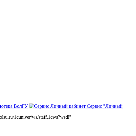
иотека ВолГУ
Сервис "Личный
volsu.ru/1cuniver/ws/staff.1cws?wsdl"