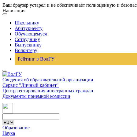
Ваш браузер устарел и не обеспечивает полноценную и безопа
Навигация
Школьнику
Абитуриенту
Обучающемуся
Сотруднику
Выпускнику
Волонтеру
Рейтинг в ВолГУ
Сведения об образовательной организации
Сервис "Личный кабинет"
Центр тестирования иностранных граждан
Документы приемной комиссии
Образование
Наука