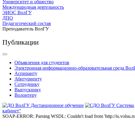
Университет и общество
Международная деятельность
ЭИОС ВолГУ
ДПО
Педагогический состав
Преподаватель ВолГУ
Публикации
Объявления для студентов
Электронная информационно-образовательная среда Вол
Аспиранту
Абитуриенту
Сотруднику
Выпускнику
Волонтеру
Дистанционное обучение
Система
кабинет"
SOAP-ERROR: Parsing WSDL: Couldn't load from 'http://is.volsu.ru/1cu