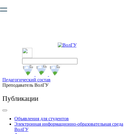
Ваш браузер устарел и не обеспечивает полноценную и
безопасную работу с сайтом. Пожалуйста
обновите браузер
,
чтобы улучшить взаимодействие с сайтом.
Педагогический состав
Преподаватель ВолГУ
Публикации
Объявления для студентов
Электронная информационно-образовательная среда
ВолГУ