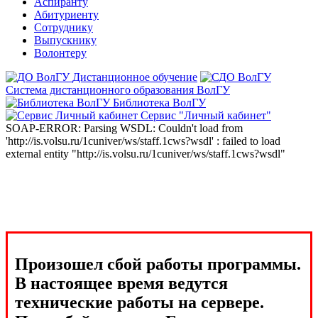
Аспиранту
Абитуриенту
Сотруднику
Выпускнику
Волонтеру
Дистанционное обучение
Система дистанционного образования ВолГУ
Библиотека ВолГУ
Сервис "Личный кабинет"
SOAP-ERROR: Parsing WSDL: Couldn't load from
'http://is.volsu.ru/1cuniver/ws/staff.1cws?wsdl' : failed to load
external entity "http://is.volsu.ru/1cuniver/ws/staff.1cws?wsdl"
Произошел сбой работы программы.
В настоящее время ведутся
технические работы на сервере.