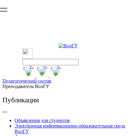
Ваш браузер устарел и не обеспечивает полноценную и
безопасную работу с сайтом. Пожалуйста
обновите браузер
,
чтобы улучшить взаимодействие с сайтом.
Педагогический состав
Преподаватель ВолГУ
Публикации
Объявления для студентов
Электронная информационно-образовательная среда
ВолГУ