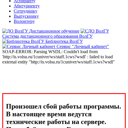
Аспиранту
Абитуриенту
Сотруднику
Выпускнику
Волонтеру
Дистанционное обучение
Система дистанционного образования ВолГУ
Библиотека ВолГУ
Сервис "Личный кабинет"
SOAP-ERROR: Parsing WSDL: Couldn't load from
'http://is.volsu.ru/1cuniver/ws/staff.1cws?wsdl' : failed to load
external entity "http://is.volsu.ru/1cuniver/ws/staff.1cws?wsdl"
Произошел сбой работы программы.
В настоящее время ведутся
технические работы на сервере.