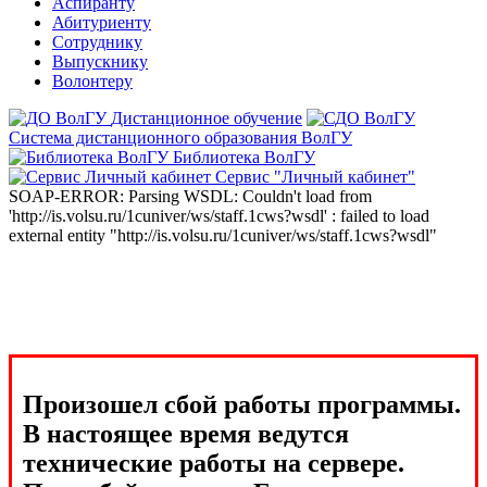
Аспиранту
Абитуриенту
Сотруднику
Выпускнику
Волонтеру
Дистанционное обучение
Система дистанционного образования ВолГУ
Библиотека ВолГУ
Сервис "Личный кабинет"
SOAP-ERROR: Parsing WSDL: Couldn't load from
'http://is.volsu.ru/1cuniver/ws/staff.1cws?wsdl' : failed to load
external entity "http://is.volsu.ru/1cuniver/ws/staff.1cws?wsdl"
Произошел сбой работы программы.
В настоящее время ведутся
технические работы на сервере.