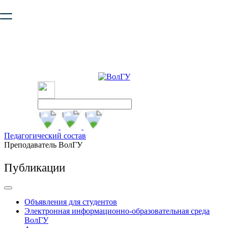
Ваш браузер устарел и не обеспечивает полноценную и
безопасную работу с сайтом. Пожалуйста
обновите браузер
,
чтобы улучшить взаимодействие с сайтом.
Педагогический состав
Преподаватель ВолГУ
Публикации
Объявления для студентов
Электронная информационно-образовательная среда
ВолГУ