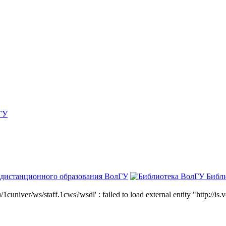
ГУ
 дистанционного образования ВолГУ
Библ
niver/ws/staff.1cws?wsdl' : failed to load external entity "http://is.