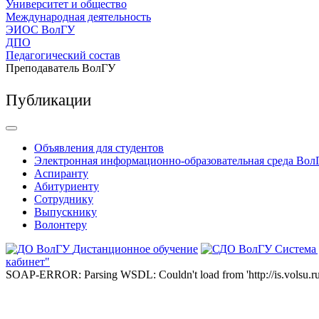
Университет и общество
Международная деятельность
ЭИОС ВолГУ
ДПО
Педагогический состав
Преподаватель ВолГУ
Публикации
Объявления для студентов
Электронная информационно-образовательная среда Вол
Аспиранту
Абитуриенту
Сотруднику
Выпускнику
Волонтеру
Дистанционное обучение
Система
кабинет"
SOAP-ERROR: Parsing WSDL: Couldn't load from 'http://is.volsu.ru/1cu