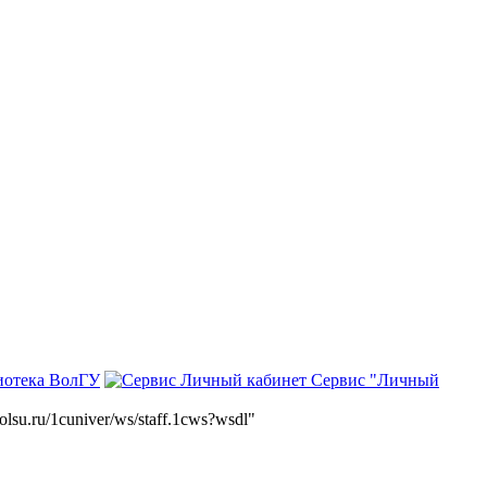
иотека ВолГУ
Сервис "Личный
volsu.ru/1cuniver/ws/staff.1cws?wsdl"