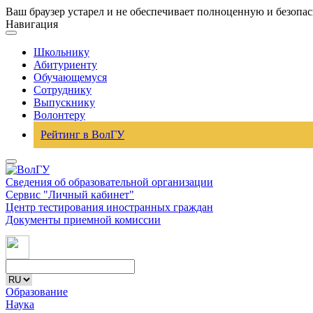
Ваш браузер устарел и не обеспечивает полноценную и безопа
Навигация
Школьнику
Абитуриенту
Обучающемуся
Сотруднику
Выпускнику
Волонтеру
Рейтинг в ВолГУ
Сведения об образовательной организации
Сервис "Личный кабинет"
Центр тестирования иностранных граждан
Документы приемной комиссии
Образование
Наука