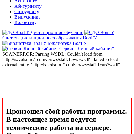
Аспиранту
Абитуриенту
Сотруднику
Выпускнику
Волонтеру
Дистанционное обучение
Система дистанционного образования ВолГУ
Библиотека ВолГУ
Сервис "Личный кабинет"
SOAP-ERROR: Parsing WSDL: Couldn't load from
'http://is.volsu.ru/1cuniver/ws/staff.1cws?wsdl' : failed to load
external entity "http://is.volsu.ru/1cuniver/ws/staff.1cws?wsdl"
Произошел сбой работы программы.
В настоящее время ведутся
технические работы на сервере.