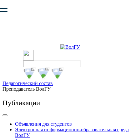
Ваш браузер устарел и не обеспечивает полноценную и
безопасную работу с сайтом. Пожалуйста
обновите браузер
,
чтобы улучшить взаимодействие с сайтом.
Педагогический состав
Преподаватель ВолГУ
Публикации
Объявления для студентов
Электронная информационно-образовательная среда
ВолГУ