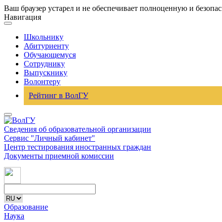
Ваш браузер устарел и не обеспечивает полноценную и безопа
Навигация
Школьнику
Абитуриенту
Обучающемуся
Сотруднику
Выпускнику
Волонтеру
Рейтинг в ВолГУ
Сведения об образовательной организации
Сервис "Личный кабинет"
Центр тестирования иностранных граждан
Документы приемной комиссии
Образование
Наука