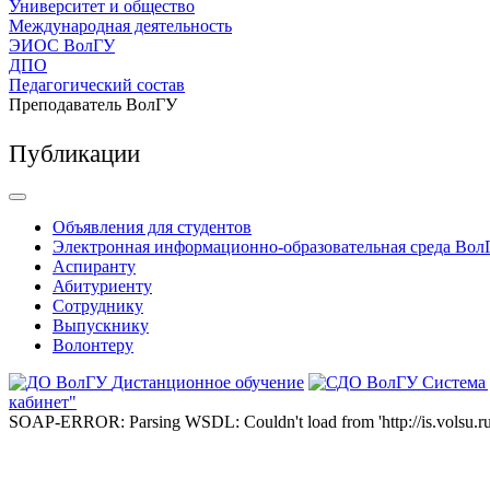
Университет и общество
Международная деятельность
ЭИОС ВолГУ
ДПО
Педагогический состав
Преподаватель ВолГУ
Публикации
Объявления для студентов
Электронная информационно-образовательная среда Вол
Аспиранту
Абитуриенту
Сотруднику
Выпускнику
Волонтеру
Дистанционное обучение
Система
кабинет"
SOAP-ERROR: Parsing WSDL: Couldn't load from 'http://is.volsu.ru/1cu