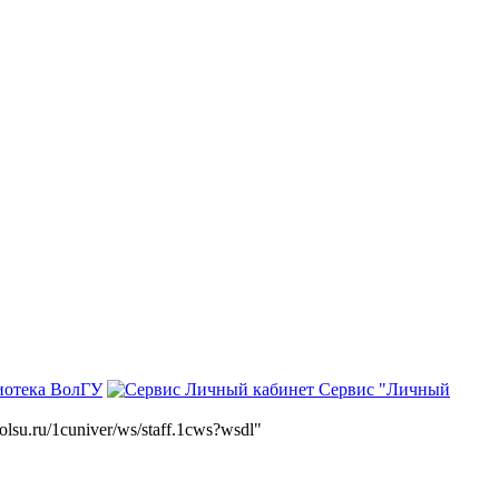
иотека ВолГУ
Сервис "Личный
volsu.ru/1cuniver/ws/staff.1cws?wsdl"