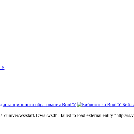
ГУ
 дистанционного образования ВолГУ
Библ
niver/ws/staff.1cws?wsdl' : failed to load external entity "http://is.