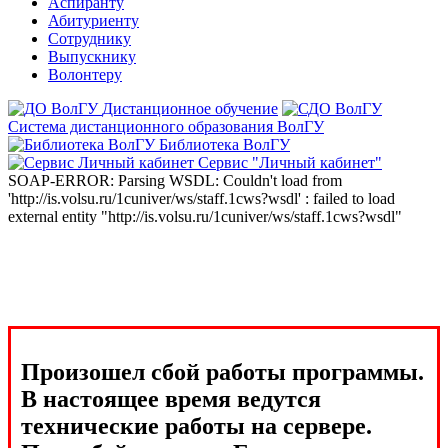
Аспиранту
Абитуриенту
Сотруднику
Выпускнику
Волонтеру
Дистанционное обучение
Система дистанционного образования ВолГУ
Библиотека ВолГУ
Сервис "Личный кабинет"
SOAP-ERROR: Parsing WSDL: Couldn't load from
'http://is.volsu.ru/1cuniver/ws/staff.1cws?wsdl' : failed to load
external entity "http://is.volsu.ru/1cuniver/ws/staff.1cws?wsdl"
Произошел сбой работы программы.
В настоящее время ведутся
технические работы на сервере.