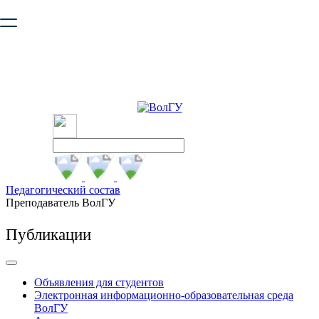
Ваш браузер устарел и не обеспечивает полноценную и
безопасную работу с сайтом. Пожалуйста
обновите браузер
,
чтобы улучшить взаимодействие с сайтом.
Педагогический состав
Преподаватель ВолГУ
Публикации
Объявления для студентов
Электронная информационно-образовательная среда
ВолГУ