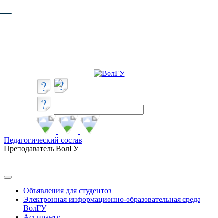
Ваш браузер устарел и не обеспечивает полноценную и
безопасную работу с сайтом. Пожалуйста
обновите браузер
,
чтобы улучшить взаимодействие с сайтом.
Педагогический состав
Преподаватель ВолГУ
Объявления для студентов
Электронная информационно-образовательная среда
ВолГУ
Аспиранту