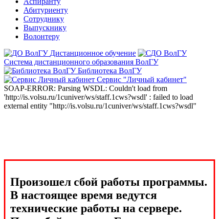
Аспиранту
Абитуриенту
Сотруднику
Выпускнику
Волонтеру
Дистанционное обучение
Система дистанционного образования ВолГУ
Библиотека ВолГУ
Сервис "Личный кабинет"
SOAP-ERROR: Parsing WSDL: Couldn't load from
'http://is.volsu.ru/1cuniver/ws/staff.1cws?wsdl' : failed to load
external entity "http://is.volsu.ru/1cuniver/ws/staff.1cws?wsdl"
Произошел сбой работы программы.
В настоящее время ведутся
технические работы на сервере.