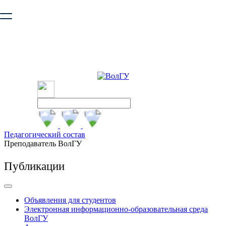
Ваш браузер устарел и не обеспечивает полноценную и
безопасную работу с сайтом. Пожалуйста
обновите браузер
,
чтобы улучшить взаимодействие с сайтом.
Педагогический состав
Преподаватель ВолГУ
Публикации
Объявления для студентов
Электронная информационно-образовательная среда
ВолГУ