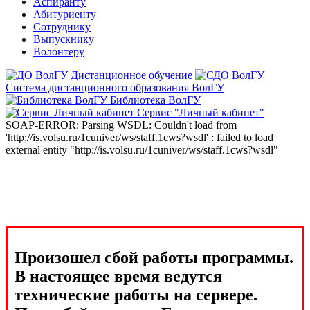
Аспиранту
Абитуриенту
Сотруднику
Выпускнику
Волонтеру
Дистанционное обучение
Система дистанционного образования ВолГУ
Библиотека ВолГУ
Сервис "Личный кабинет"
SOAP-ERROR: Parsing WSDL: Couldn't load from
'http://is.volsu.ru/1cuniver/ws/staff.1cws?wsdl' : failed to load
external entity "http://is.volsu.ru/1cuniver/ws/staff.1cws?wsdl"
Произошел сбой работы программы.
В настоящее время ведутся
технические работы на сервере.