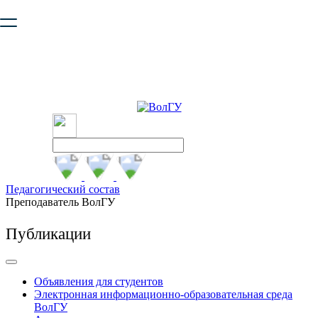
Ваш браузер устарел и не обеспечивает полноценную и
безопасную работу с сайтом. Пожалуйста
обновите браузер
,
чтобы улучшить взаимодействие с сайтом.
Педагогический состав
Преподаватель ВолГУ
Публикации
Объявления для студентов
Электронная информационно-образовательная среда
ВолГУ