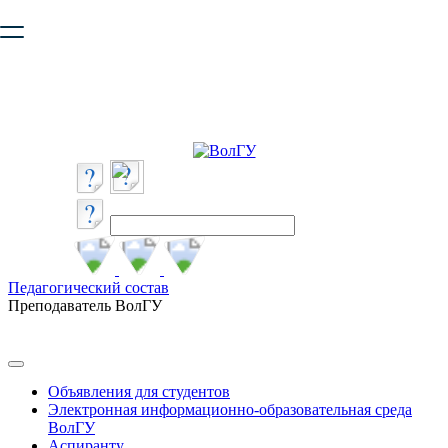
Ваш браузер устарел и не обеспечивает полноценную и
безопасную работу с сайтом. Пожалуйста
обновите браузер
,
чтобы улучшить взаимодействие с сайтом.
Педагогический состав
Преподаватель ВолГУ
Объявления для студентов
Электронная информационно-образовательная среда
ВолГУ
Аспиранту