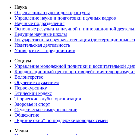
Наука
Отдел аспирантуры и докторантуры
Управление науки и подготовки научных кадров
Научные подразделения
Основные результаты научной и инновационной деятель
Ведущие научные школы
Государственная научная аттестация (диссертационные с
Издательская деятельность
Университет – предприятиям
Социум
Управление молодежной политики и воспитательной дея
Координационный центр противодействия терроризму и 
Волонтерство
Обучение служением
Первокурснику
Этический кодекс
Творческие клубы, организации
Здоровье и спорт
Студенческое самоуправление
Общежитие
"Единое окно" по поддержке молодых семей
Медиа