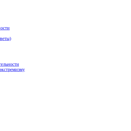
ности
оветы)
тельности
экстремизму