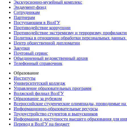
Экскурсионно-музейный комплекс
Эндаумент-фонд
Сотрудникам
Партнерам
Поступающим в ВолГУ
Противодействие коррупции
Противодействие экстремизму и терроризму, профилакти
Политика в отношении обработки персональных данных
Центр общественной дипломатии
Закупки
Почтовый сервис
Объединенный ведомственный архив
Телефонный справочник
Образование
Институты
Университетский колледж
Управление образовательных программ
Волжский филиал ВолГУ
Образование за рубежом
Всероссийские студенческие олимпиады, проводимые на
Информационно-образовательные ресурсы
Трудоустройство студентов и выпускников
Информация о доступности высшего образования для ин
Перевод в ВолГУ на бюджет