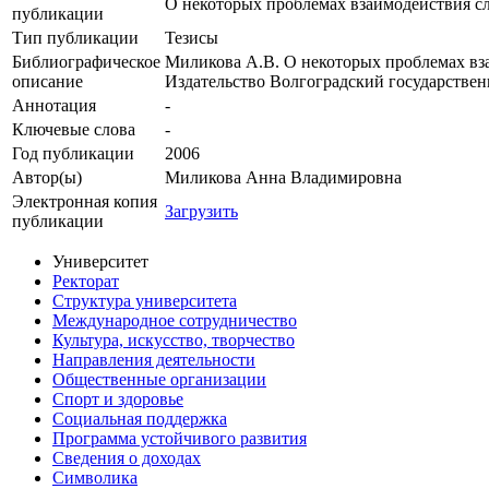
О некоторых проблемах взаимодействия сл
публикации
Тип публикации
Тезисы
Библиографическое
Миликова А.В. О некоторых проблемах вза
описание
Издательство Волгоградский государственны
Аннотация
-
Ключевые cлова
-
Год публикации
2006
Автор(ы)
Миликова Анна Владимировна
Электронная копия
Загрузить
публикации
Университет
Ректорат
Структура университета
Международное сотрудничество
Культура, искусство, творчество
Направления деятельности
Общественные организации
Спорт и здоровье
Социальная поддержка
Программа устойчивого развития
Сведения о доходах
Символика