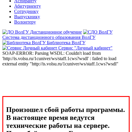
Аспиранту
Абитуриенту
Сотруднику
Выпускнику
Волонтеру
Дистанционное обучение
Система дистанционного образования ВолГУ
Библиотека ВолГУ
Сервис "Личный кабинет"
SOAP-ERROR: Parsing WSDL: Couldn't load from
'http://is.volsu.ru/1cuniver/ws/staff.1cws?wsdl' : failed to load
external entity "http://is.volsu.ru/1cuniver/ws/staff.1cws?wsdl"
Произошел сбой работы программы.
В настоящее время ведутся
технические работы на сервере.