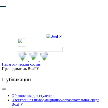
Ваш браузер устарел и не обеспечивает полноценную и
безопасную работу с сайтом. Пожалуйста
обновите браузер
,
чтобы улучшить взаимодействие с сайтом.
Педагогический состав
Преподаватель ВолГУ
Публикации
Объявления для студентов
Электронная информационно-образовательная среда
ВолГУ