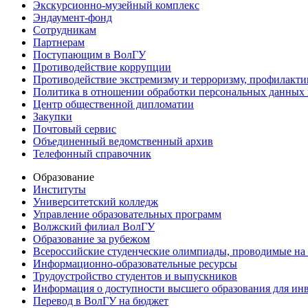
Экскурсионно-музейный комплекс
Эндаумент-фонд
Сотрудникам
Партнерам
Поступающим в ВолГУ
Противодействие коррупции
Противодействие экстремизму и терроризму, профилакти
Политика в отношении обработки персональных данных
Центр общественной дипломатии
Закупки
Почтовый сервис
Объединенный ведомственный архив
Телефонный справочник
Образование
Институты
Университетский колледж
Управление образовательных программ
Волжский филиал ВолГУ
Образование за рубежом
Всероссийские студенческие олимпиады, проводимые на
Информационно-образовательные ресурсы
Трудоустройство студентов и выпускников
Информация о доступности высшего образования для ин
Перевод в ВолГУ на бюджет