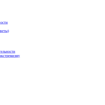
ности
оветы)
тельности
экстремизму