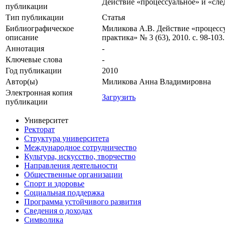
Действие «процессуальное» и «сле
публикации
Тип публикации
Статья
Библиографическое
Миликова А.В. Действие «процессуа
описание
практика» № 3 (63), 2010. с. 98-103.
Аннотация
-
Ключевые cлова
-
Год публикации
2010
Автор(ы)
Миликова Анна Владимировна
Электронная копия
Загрузить
публикации
Университет
Ректорат
Структура университета
Международное сотрудничество
Культура, искусство, творчество
Направления деятельности
Общественные организации
Спорт и здоровье
Социальная поддержка
Программа устойчивого развития
Сведения о доходах
Символика