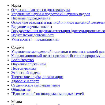
Наука
Отдел аспирантуры и докторантуры
Управление науки и подготовки научных кадров
Научные подразделения
Основные результаты научной и инновационной деятель
Ведущие научные школы
Государственная научная аттестация (диссертационные с
Издательская деятельность
Университет – предприятиям
Социум
Управление молодежной политики и воспитательной дея
Координационный центр противодействия терроризму и 
Волонтерство
Обучение служением
Первокурснику
Этический кодекс
Творческие клубы, организации
Здоровье и спорт
Студенческое самоуправление
Общежитие
"Единое окно" по поддержке молодых семей
Медиа