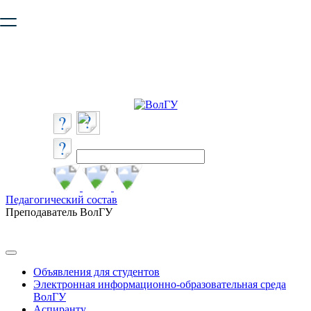
Ваш браузер устарел и не обеспечивает полноценную и
безопасную работу с сайтом. Пожалуйста
обновите браузер
,
чтобы улучшить взаимодействие с сайтом.
Педагогический состав
Преподаватель ВолГУ
Объявления для студентов
Электронная информационно-образовательная среда
ВолГУ
Аспиранту