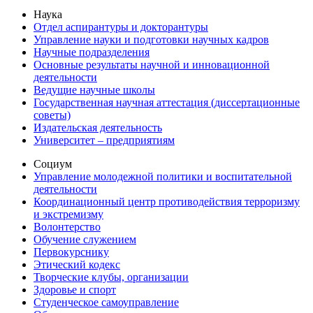
Наука
Отдел аспирантуры и докторантуры
Управление науки и подготовки научных кадров
Научные подразделения
Основные результаты научной и инновационной
деятельности
Ведущие научные школы
Государственная научная аттестация (диссертационные
советы)
Издательская деятельность
Университет – предприятиям
Социум
Управление молодежной политики и воспитательной
деятельности
Координационный центр противодействия терроризму
и экстремизму
Волонтерство
Обучение служением
Первокурснику
Этический кодекс
Творческие клубы, организации
Здоровье и спорт
Студенческое самоуправление