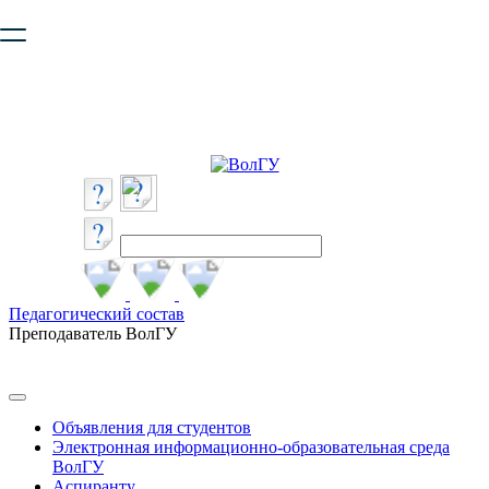
Ваш браузер устарел и не обеспечивает полноценную и
безопасную работу с сайтом. Пожалуйста
обновите браузер
,
чтобы улучшить взаимодействие с сайтом.
Педагогический состав
Преподаватель ВолГУ
Объявления для студентов
Электронная информационно-образовательная среда
ВолГУ
Аспиранту