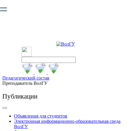
Ваш браузер устарел и не обеспечивает полноценную и
безопасную работу с сайтом. Пожалуйста
обновите браузер
,
чтобы улучшить взаимодействие с сайтом.
Педагогический состав
Преподаватель ВолГУ
Публикации
Объявления для студентов
Электронная информационно-образовательная среда
ВолГУ