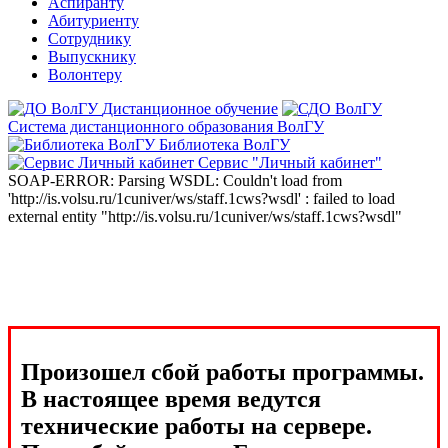
Аспиранту
Абитуриенту
Сотруднику
Выпускнику
Волонтеру
Дистанционное обучение
Система дистанционного образования ВолГУ
Библиотека ВолГУ
Сервис "Личный кабинет"
SOAP-ERROR: Parsing WSDL: Couldn't load from
'http://is.volsu.ru/1cuniver/ws/staff.1cws?wsdl' : failed to load
external entity "http://is.volsu.ru/1cuniver/ws/staff.1cws?wsdl"
Произошел сбой работы программы.
В настоящее время ведутся
технические работы на сервере.