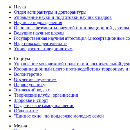
Наука
Отдел аспирантуры и докторантуры
Управление науки и подготовки научных кадров
Научные подразделения
Основные результаты научной и инновационной деятель
Ведущие научные школы
Государственная научная аттестация (диссертационные с
Издательская деятельность
Университет – предприятиям
Социум
Управление молодежной политики и воспитательной дея
Координационный центр противодействия терроризму и 
Волонтерство
Обучение служением
Первокурснику
Этический кодекс
Творческие клубы, организации
Здоровье и спорт
Студенческое самоуправление
Общежитие
"Единое окно" по поддержке молодых семей
Медиа