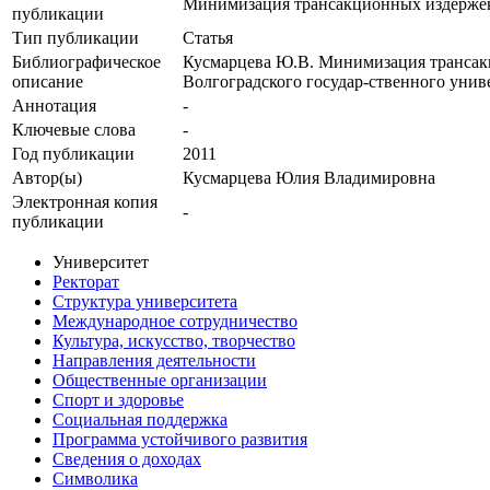
Минимизация трансакционных издержек в
публикации
Тип публикации
Статья
Библиографическое
Кусмарцева Ю.В. Минимизация трансакци
описание
Волгоградского государ-ственного униве
Аннотация
-
Ключевые cлова
-
Год публикации
2011
Автор(ы)
Кусмарцева Юлия Владимировна
Электронная копия
-
публикации
Университет
Ректорат
Структура университета
Международное сотрудничество
Культура, искусство, творчество
Направления деятельности
Общественные организации
Спорт и здоровье
Социальная поддержка
Программа устойчивого развития
Сведения о доходах
Символика