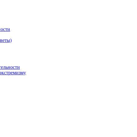
ности
оветы)
тельности
экстремизму