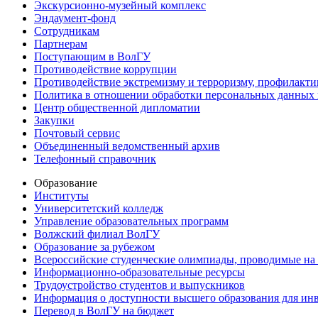
Экскурсионно-музейный комплекс
Эндаумент-фонд
Сотрудникам
Партнерам
Поступающим в ВолГУ
Противодействие коррупции
Противодействие экстремизму и терроризму, профилакти
Политика в отношении обработки персональных данных
Центр общественной дипломатии
Закупки
Почтовый сервис
Объединенный ведомственный архив
Телефонный справочник
Образование
Институты
Университетский колледж
Управление образовательных программ
Волжский филиал ВолГУ
Образование за рубежом
Всероссийские студенческие олимпиады, проводимые на
Информационно-образовательные ресурсы
Трудоустройство студентов и выпускников
Информация о доступности высшего образования для ин
Перевод в ВолГУ на бюджет