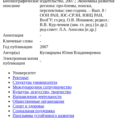
Библиографическое
издательство, 2007.; Экономика развития
описание
региона: про-блемы, поиски,
перспективы: еже-годник. – Вып. 8 /
ООН РАН, ЮС-СРЭН, ЮНЦ РАН,
ВолГУ; гл.ред. О.В. Иншаков; редкол.:
В.В. Кур-ченков (зам. гл. ред.) [и др.];
ред-совет: Л.А. Аносова [и др.]
Аннотация
-
Ключевые cлова
-
Год публикации
2007
Автор(ы)
Кусмарцева Юлия Владимировна
Электронная копия
-
публикации
Университет
Ректорат
Структура университета
Международное сотрудничество
Культура, искусство, творчество
Направления деятельности
Общественные организации
Спорт и здоровье
Социальная поддержка
Программа устойчивого развития