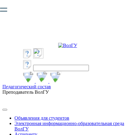
Ваш браузер устарел и не обеспечивает полноценную и
безопасную работу с сайтом. Пожалуйста
обновите браузер
,
чтобы улучшить взаимодействие с сайтом.
Педагогический состав
Преподаватель ВолГУ
Объявления для студентов
Электронная информационно-образовательная среда
ВолГУ
Аспиранту