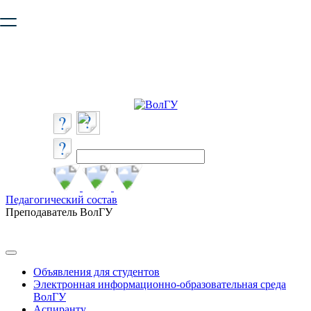
Ваш браузер устарел и не обеспечивает полноценную и
безопасную работу с сайтом. Пожалуйста
обновите браузер
,
чтобы улучшить взаимодействие с сайтом.
Педагогический состав
Преподаватель ВолГУ
Объявления для студентов
Электронная информационно-образовательная среда
ВолГУ
Аспиранту