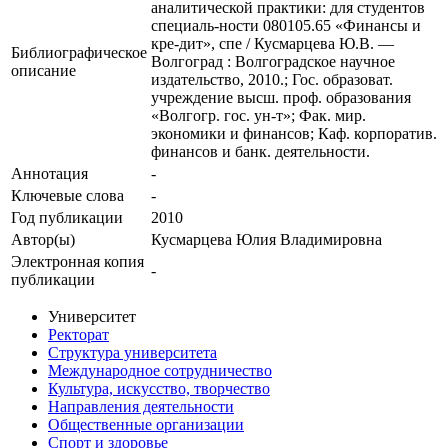
аналитической практики: для студентов
специаль-ности 080105.65 «Финансы и
кре-дит», спе / Кусмарцева Ю.В. —
Библиографическое
Волгоград : Волгоградское научное
описание
издательство, 2010.; Гос. образоват.
учреждение высш. проф. образования
«Волгогр. гос. ун-т»; Фак. мир.
экономики и финансов; Каф. корпоратив.
финансов и банк. деятельности.
Аннотация
-
Ключевые cлова
-
Год публикации
2010
Автор(ы)
Кусмарцева Юлия Владимировна
Электронная копия
-
публикации
Университет
Ректорат
Структура университета
Международное сотрудничество
Культура, искусство, творчество
Направления деятельности
Общественные организации
Спорт и здоровье