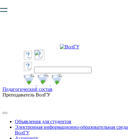
Ваш браузер устарел и не обеспечивает полноценную и
безопасную работу с сайтом. Пожалуйста
обновите браузер
,
чтобы улучшить взаимодействие с сайтом.
Педагогический состав
Преподаватель ВолГУ
Объявления для студентов
Электронная информационно-образовательная среда
ВолГУ
Аспиранту