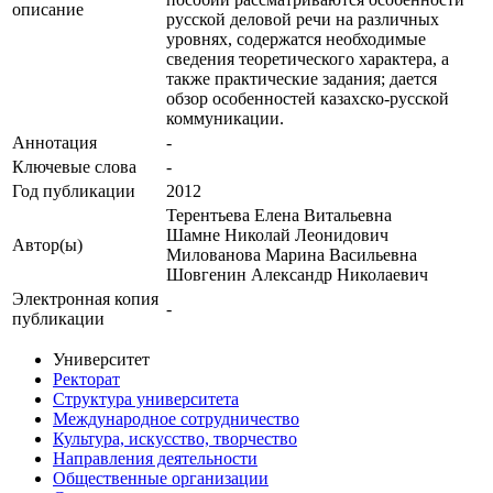
описание
русской деловой речи на различных
уровнях, содержатся необходимые
сведения теоретического характера, а
также практические задания; дается
обзор особенностей казахско-русской
коммуникации.
Аннотация
-
Ключевые cлова
-
Год публикации
2012
Терентьева Елена Витальевна
Шамне Николай Леонидович
Автор(ы)
Милованова Марина Васильевна
Шовгенин Александр Николаевич
Электронная копия
-
публикации
Университет
Ректорат
Структура университета
Международное сотрудничество
Культура, искусство, творчество
Направления деятельности
Общественные организации