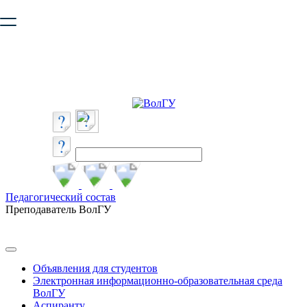
Ваш браузер устарел и не обеспечивает полноценную и
безопасную работу с сайтом. Пожалуйста
обновите браузер
,
чтобы улучшить взаимодействие с сайтом.
Педагогический состав
Преподаватель ВолГУ
Объявления для студентов
Электронная информационно-образовательная среда
ВолГУ
Аспиранту