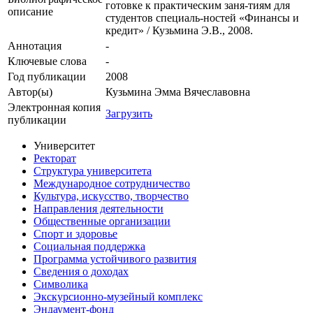
готовке к практическим заня-тиям для
описание
студентов специаль-ностей «Финансы и
кредит» / Кузьмина Э.В., 2008.
Аннотация
-
Ключевые cлова
-
Год публикации
2008
Автор(ы)
Кузьмина Эмма Вячеславовна
Электронная копия
Загрузить
публикации
Университет
Ректорат
Структура университета
Международное сотрудничество
Культура, искусство, творчество
Направления деятельности
Общественные организации
Спорт и здоровье
Социальная поддержка
Программа устойчивого развития
Сведения о доходах
Символика
Экскурсионно-музейный комплекс
Эндаумент-фонд