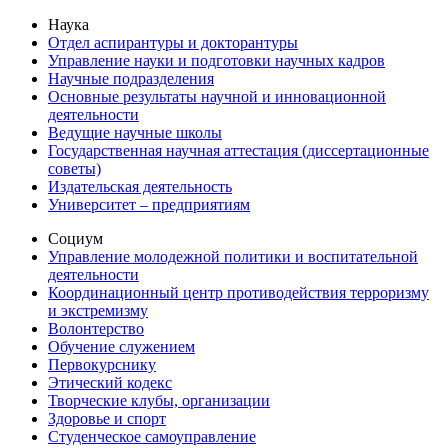
Наука
Отдел аспирантуры и докторантуры
Управление науки и подготовки научных кадров
Научные подразделения
Основные результаты научной и инновационной
деятельности
Ведущие научные школы
Государственная научная аттестация (диссертационные
советы)
Издательская деятельность
Университет – предприятиям
Социум
Управление молодежной политики и воспитательной
деятельности
Координационный центр противодействия терроризму
и экстремизму
Волонтерство
Обучение служением
Первокурснику
Этический кодекс
Творческие клубы, организации
Здоровье и спорт
Студенческое самоуправление