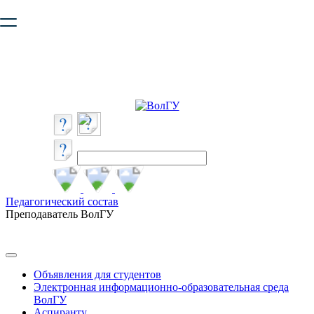
Ваш браузер устарел и не обеспечивает полноценную и
безопасную работу с сайтом. Пожалуйста
обновите браузер
,
чтобы улучшить взаимодействие с сайтом.
Педагогический состав
Преподаватель ВолГУ
Объявления для студентов
Электронная информационно-образовательная среда
ВолГУ
Аспиранту