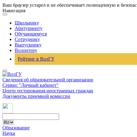
Ваш браузер устарел и не обеспечивает полноценную и безопа
Навигация
Школьнику
Абитуриенту
Обучающемуся
Сотруднику
Выпускнику
Волонтеру
Рейтинг в ВолГУ
Сведения об образовательной организации
Сервис "Личный кабинет"
Центр тестирования иностранных граждан
Документы приемной комиссии
Образование
Наука