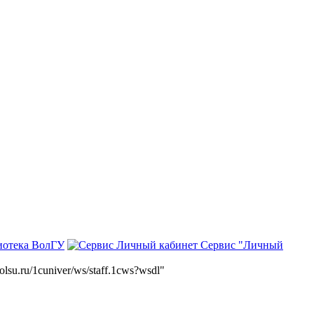
иотека ВолГУ
Сервис "Личный
volsu.ru/1cuniver/ws/staff.1cws?wsdl"