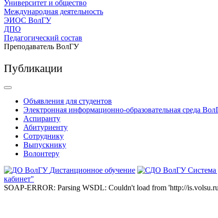
Университет и общество
Международная деятельность
ЭИОС ВолГУ
ДПО
Педагогический состав
Преподаватель ВолГУ
Публикации
Объявления для студентов
Электронная информационно-образовательная среда Вол
Аспиранту
Абитуриенту
Сотруднику
Выпускнику
Волонтеру
Дистанционное обучение
Система
кабинет"
SOAP-ERROR: Parsing WSDL: Couldn't load from 'http://is.volsu.ru/1cu