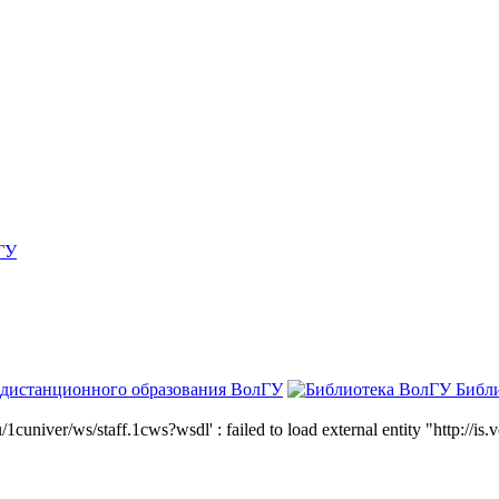
ГУ
 дистанционного образования ВолГУ
Библ
niver/ws/staff.1cws?wsdl' : failed to load external entity "http://is.