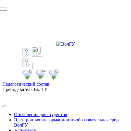
Ваш браузер устарел и не обеспечивает полноценную и
безопасную работу с сайтом. Пожалуйста
обновите браузер
,
чтобы улучшить взаимодействие с сайтом.
Педагогический состав
Преподаватель ВолГУ
Объявления для студентов
Электронная информационно-образовательная среда
ВолГУ
Аспиранту