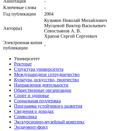
Аннотация
-
Ключевые cлова
-
Год публикации
2004
Кузьмин Николай Михайлович
Мусцевой Виктор Васильевич
Автор(ы)
Севостьянов А. В.
Храпов Сергей Сергеевич
Электронная копия
-
публикации
Университет
Ректорат
Структура университета
Международное сотрудничество
Культура, искусство, творчество
Направления деятельности
Общественные организации
Спорт и здоровье
Социальная поддержка
Программа устойчивого развития
Сведения о доходах
Символика
Экскурсионно-музейный комплекс
Эндаумент-фонд