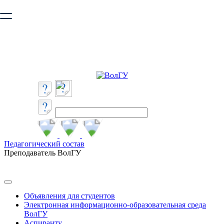
Ваш браузер устарел и не обеспечивает полноценную и
безопасную работу с сайтом. Пожалуйста
обновите браузер
,
чтобы улучшить взаимодействие с сайтом.
Педагогический состав
Преподаватель ВолГУ
Объявления для студентов
Электронная информационно-образовательная среда
ВолГУ
Аспиранту