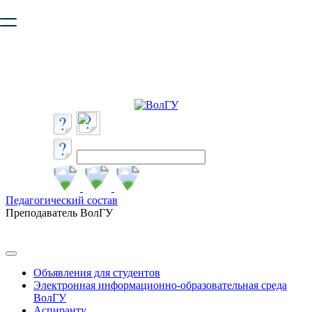
Ваш браузер устарел и не обеспечивает полноценную и
безопасную работу с сайтом. Пожалуйста
обновите браузер
,
чтобы улучшить взаимодействие с сайтом.
Педагогический состав
Преподаватель ВолГУ
Объявления для студентов
Электронная информационно-образовательная среда
ВолГУ
Аспиранту