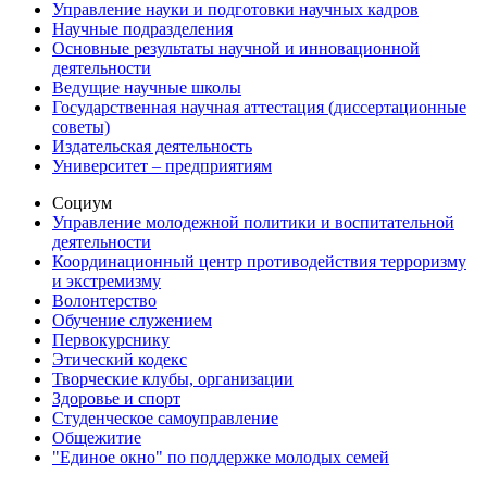
Управление науки и подготовки научных кадров
Научные подразделения
Основные результаты научной и инновационной
деятельности
Ведущие научные школы
Государственная научная аттестация (диссертационные
советы)
Издательская деятельность
Университет – предприятиям
Социум
Управление молодежной политики и воспитательной
деятельности
Координационный центр противодействия терроризму
и экстремизму
Волонтерство
Обучение служением
Первокурснику
Этический кодекс
Творческие клубы, организации
Здоровье и спорт
Студенческое самоуправление
Общежитие
"Единое окно" по поддержке молодых семей