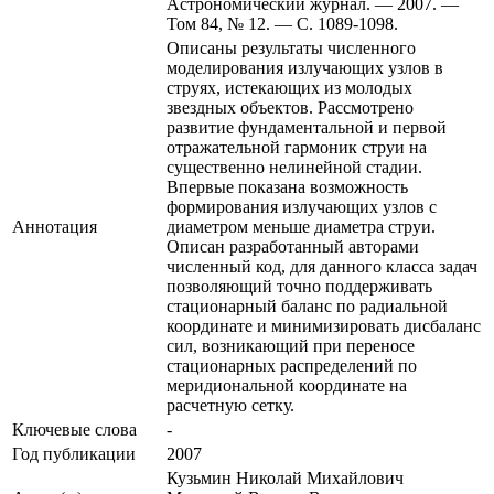
Астрономический журнал. — 2007. —
Том 84, № 12. — С. 1089-1098.
Описаны результаты численного
моделирования излучающих узлов в
струях, истекающих из молодых
звездных объектов. Рассмотрено
развитие фундаментальной и первой
отражательной гармоник струи на
существенно нелинейной стадии.
Впервые показана возможность
формирования излучающих узлов с
Аннотация
диаметром меньше диаметра струи.
Описан разработанный авторами
численный код, для данного класса задач
позволяющий точно поддерживать
стационарный баланс по радиальной
координате и минимизировать дисбаланс
сил, возникающий при переносе
стационарных распределений по
меридиональной координате на
расчетную сетку.
Ключевые cлова
-
Год публикации
2007
Кузьмин Николай Михайлович